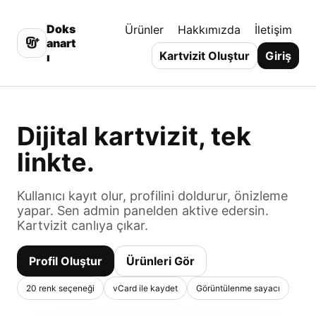
Doks
Ürünler
Hakkımızda
İletişim
anart
Kartvizit Oluştur
Giriş
ı
Dijital kartvizit, tek
linkte.
Kullanıcı kayıt olur, profilini doldurur, önizleme
yapar. Sen admin panelden aktive edersin.
Kartvizit canlıya çıkar.
Profil Oluştur
Ürünleri Gör
20 renk seçeneği
vCard ile kaydet
Görüntülenme sayacı